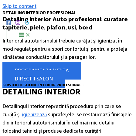
Skip to content
DETAILING INTERIOR PROFESIONAL
Detailing interior Auto profesional: curatare
tapiterie, piele, plafon, usi, bord
Interiorul autoturismului trebuie curățat și igienizat în
mod regulat pentru a spori confortul și pentru a proteja
sănătatea conducătorului și a pasagerilor.
PROGRAMEAZA VIZITA
DIRECTII SALON
SERVICII DETAILING INTERIOR PROFESIONALE
DETAILING INTERIOR
Detailingul interior reprezintă procedura prin care se
curăță și
igienizează
suprafețele, se restaurează finisajele
din interiorul autoturismului în cel mai mic detaliu
folosind tehnici și produse dedicate curățării