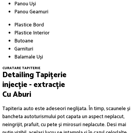
Panou Uși
Panou Geamuri
Plastice Bord
Plastice Interior
Butoane
Garnituri
Balamale Uși
CURATARE TAPITERIE
Detailing Tapițerie
injecție - extracție
Cu Aburi
Tapiteria auto este adeseori neglijata. În timp, scaunele și
bancheta autoturismului pot capata un aspect neplacut,
neingrijit, prafuit, cu pete și mirosuri neplacute. Desi mai
putin vizibil, acelasi lucru se intampla și în cazul celorlalte